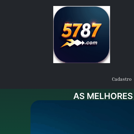
Cadastro
AS MELHORES 