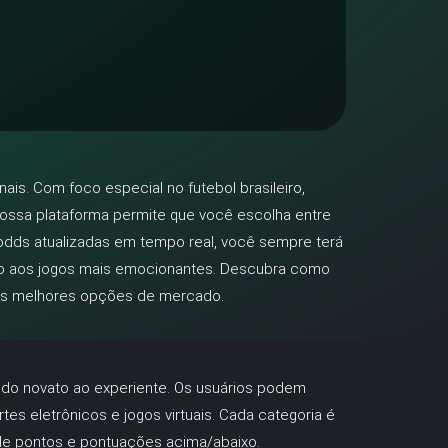
ais. Com foco especial no futebol brasileiro,
Nossa plataforma permite que você escolha entre
 odds atualizadas em tempo real, você sempre terá
do aos jogos mais emocionantes. Descubra como
e as melhores opções de mercado.
 do novato ao experiente. Os usuários podem
s eletrônicos e jogos virtuais. Cada categoria é
de pontos e pontuações acima/abaixo.