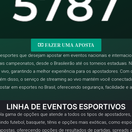
FAZER UMA APOSTA
e esportes que desejam apostar em eventos nacionais e internacion
s campeonatos, desde o Brasileirão até os torneios estaduais. 
 vivo, garantindo a melhor experiência para os apostadores. Com
lém disso, o serviço de streaming ao vivo mantém você conecta
ostar em esportes no Brasil, oferecendo segurança, facilidade 
LINHA DE EVENTOS ESPORTIVOS
la gama de opções que atende a todos os tipos de apostadores,
ndo futebol, basquete, tênis e opções mais exóticas, como esporte
postas, oferecendo opções de resultados de partidas, spreads 