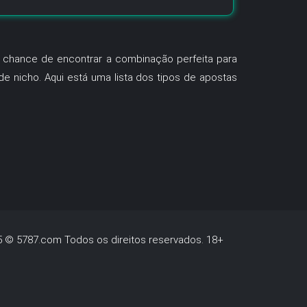
 chance de encontrar a combinação perfeita para
 nicho. Aqui está uma lista dos tipos de apostas
 © 5787.com Todos os direitos reservados. 18+