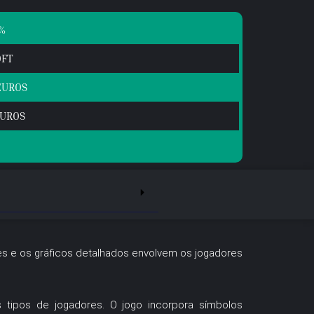
%
OFT
EUROS
EUROS
tes e os gráficos detalhados envolvem os jogadores
s tipos de jogadores. O jogo incorpora símbolos