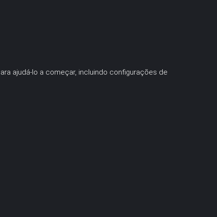
para ajudá-lo a começar, incluindo configurações de