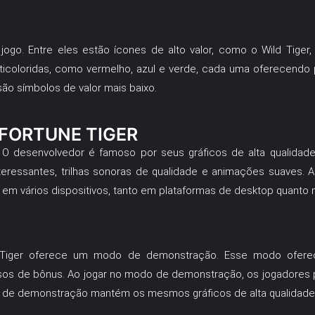
ogo. Entre eles estão ícones de alto valor, como o Wild Tiger,
coloridas, como vermelho, azul e verde, cada uma oferecendo
 são símbolos de valor mais baixo.
FORTUNE TIGER
 O desenvolvedor é famoso por seus gráficos de alta qualidade,
teressantes, trilhas sonoras de qualidade e animações suaves.
s em vários dispositivos, tanto em plataformas de desktop quanto 
e Tiger oferece um modo de demonstração. Esse modo ofere
ursos de bônus. Ao jogar no modo de demonstração, os jogadores 
o de demonstração mantém os mesmos gráficos de alta qualidade