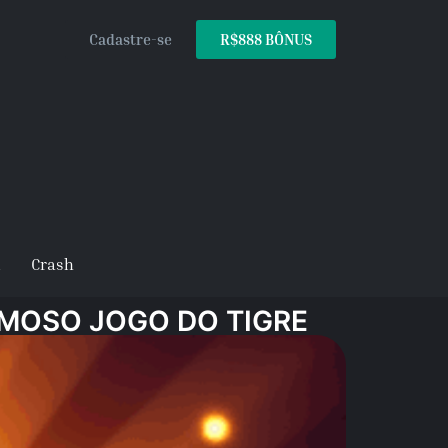
Cadastre-se
R$888 BÔNUS
l
Crash
AMOSO JOGO DO TIGRE