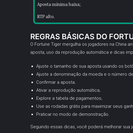
Aposta mínima baixa;
RTP alto.
REGRAS BÁSICAS DO FORTU
O Fortune Tiger mergulha os jogadores na China ant
aposta, uso da reprodução automática e dicas imp
Ajuste o tamanho de sua aposta usando os botõ
Ajuste a denominação da moeda e o número de
Confirmar a aposta;
Ativar a reprodução automática;
Explore a tabela de pagamentos;
Use as rodadas grátis para maximizar seus ganh
Praticar no modo de demonstração.
Seguindo essas dicas, você poderá melhorar sua j