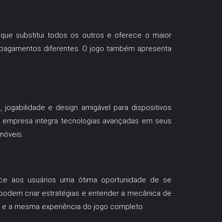
 que substitui todos os outros e oferece o maior
 pagamentos diferentes. O jogo também apresenta
 jogabilidade e design amigável para dispositivos
 A empresa integra tecnologias avançadas em seus
móveis.
ce aos usuários uma ótima oportunidade de se
podem criar estratégias e entender a mecânica de
 e a mesma experiência do jogo completo.