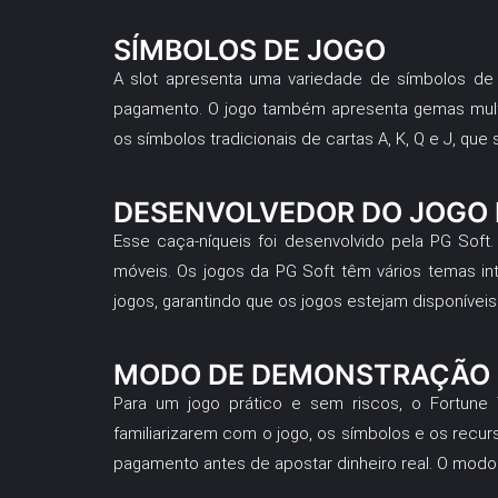
SÍMBOLOS DE JOGO
A slot apresenta uma variedade de símbolos de j
pagamento. O jogo também apresenta gemas multi
os símbolos tradicionais de cartas A, K, Q e J, que
DESENVOLVEDOR DO JOGO 
Esse caça-níqueis foi desenvolvido pela PG Soft.
móveis. Os jogos da PG Soft têm vários temas in
jogos, garantindo que os jogos estejam disponívei
MODO DE DEMONSTRAÇÃO
Para um jogo prático e sem riscos, o Fortun
familiarizarem com o jogo, os símbolos e os rec
pagamento antes de apostar dinheiro real. O mod